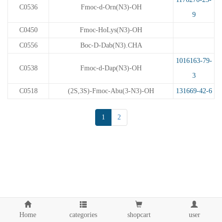
C0536
Fmoc-d-Orn(N3)-OH
9
C0450
Fmoc-HoLys(N3)-OH
C0556
Boc-D-Dab(N3).CHA
1016163-79-
C0538
Fmoc-d-Dap(N3)-OH
3
C0518
(2S,3S)-Fmoc-Abu(3-N3)-OH
131669-42-6
1
2
Home
categories
shopcart
user