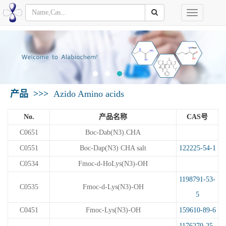
Toggle
navigation
产品
>>>
Azido Amino acids
No.
产品名称
CAS号
C0651
Boc-Dab(N3).CHA
C0551
Boc-Dap(N3) CHA salt
122225-54-1
C0534
Fmoc-d-HoLys(N3)-OH
1198791-53-
C0535
Fmoc-d-Lys(N3)-OH
5
C0451
Fmoc-Lys(N3)-OH
159610-89-6
1176270-25-