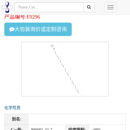
产品名称:Boc-N-amido-PEG9-Amine
Toggle
navigation
产品编号:F0296
大包装询价或定制咨询
化学性质
别名:
Cas号:
890091-43-7
纯度限制:
≥98%